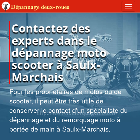
Toggl
navig
Contactez des
experts dans le
dépannage moto
scooter à Saulx-
Marchais
Pour les propriétaires de motos ou de
scooter, il peut être très utile de
conserver le contact d'un spécialiste du
dépannage et du remorquage moto à
portée de main à Saulx-Marchais.