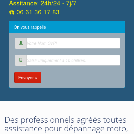
Assitance: 24h/24 - 7j/7
☎️ 06 61 36 17 83
On vous rappelle
Envoyer »
Des professionnels agréés toutes
assistance pour dépannage moto,