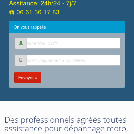
Assitance: 24h/24 - 7j/7
☎️ 06 61 36 17 83
On vous rappelle
Envoyer »
Des professionnels agréés toutes
assistance pour dépannage moto,