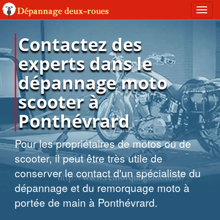
Toggl
navig
Contactez des
experts dans le
dépannage moto
scooter à
Ponthévrard
Pour les propriétaires de motos ou de
scooter, il peut être très utile de
conserver le contact d'un spécialiste du
dépannage et du remorquage moto à
portée de main à Ponthévrard.