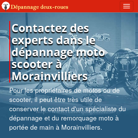
Toggl
navig
Contactez des
experts dans le
dépannage moto
scooter à
Morainvilliers
Pour les propriétaires de motos ou de
scooter, il peut être très utile de
conserver le contact d'un spécialiste du
dépannage et du remorquage moto à
portée de main à Morainvilliers.