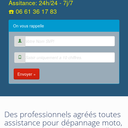
Assitance: 24h/24 - 7j/7
☎️ 06 61 36 17 83
On vous rappelle
Envoyer »
Des professionnels agréés toutes
assistance pour dépannage moto,