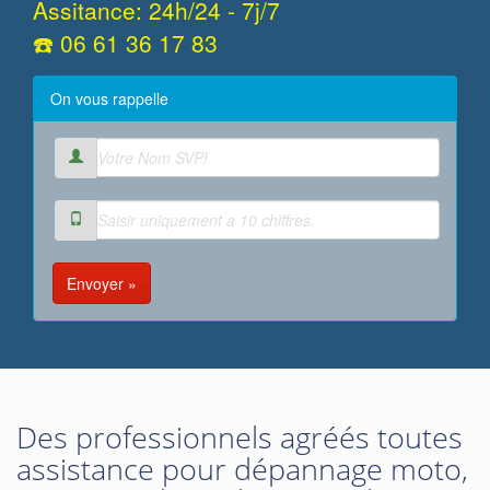
Assitance: 24h/24 - 7j/7
☎️ 06 61 36 17 83
On vous rappelle
Envoyer »
Des professionnels agréés toutes
assistance pour dépannage moto,