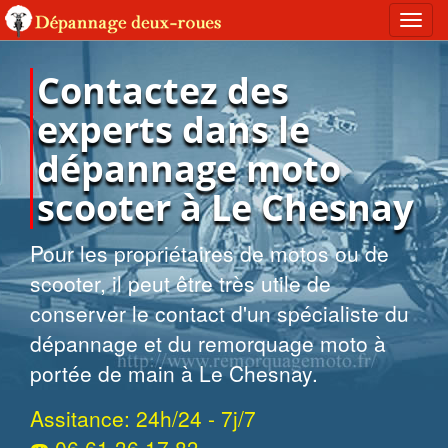
Toggl
navig
Contactez des
experts dans le
dépannage moto
scooter à Le Chesnay
Pour les propriétaires de motos ou de
scooter, il peut être très utile de
conserver le contact d'un spécialiste du
dépannage et du remorquage moto à
portée de main à Le Chesnay.
Assitance: 24h/24 - 7j/7