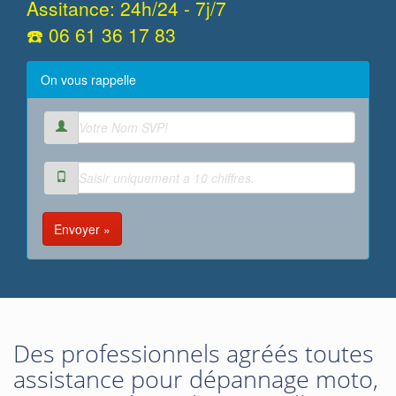
Assitance: 24h/24 - 7j/7
☎️ 06 61 36 17 83
On vous rappelle
Envoyer »
Des professionnels agréés toutes
assistance pour dépannage moto,