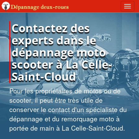
Toggl
navig
Contactez des
experts dans le
dépannage moto
scooter à La Celle-
Saint-Cloud
Pour les propriétaires de motos ou de
scooter, il peut être très utile de
conserver le contact d'un spécialiste du
dépannage et du remorquage moto à
portée de main à La Celle-Saint-Cloud.