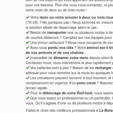
pour vos besoins. Plus vite vous nous contactez, et plu
votre moto de deux ou de trois roues !
Votre
moto ou votre scooter à deux ou trois ro
(78125) ? Ne paniquez pas ! Nous sommes en mesure de 
la solution idéale de dépannage selon le cas.
Besoin de
transporter
une ou plusieurs motos à deu
de courtes distances ? Comptez sur nos équipes pour v
Une erreur carburant ? Nous nous occupons de tout
Avez-vous
perdu vos clés
? Votre
antivol est-il 
de vos antivols et de vos chaînes
.
Impossible de
démarrer votre moto
depuis votre do
Contactez-nous, nous intervenons le plus rapidement p
Vos batteries sont à plat ? Besoin de les
recharger 
adéquat pour vous remettre sur la route en quelques in
Les crevaisons peuvent survenir à tout moment, et il e
remplacement en urgence d'un
pneu crevé
? Assurez-
terrain rapide.
Pour le
déblocage de votre Roll-lock
, nous opéro
Que vous soyez un professionnel ou un particulier, l
vous. Qu'il s'agisse d'une ou de plusieurs motos à dép
Faites le choix des meilleurs professionnels à
La Bois