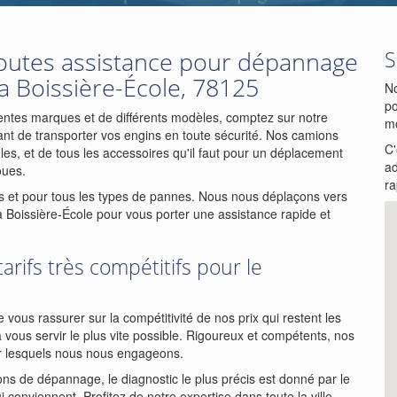
toutes assistance pour dépannage
S
a Boissière-École, 78125
No
po
entes marques et de différents modèles, comptez sur notre
mo
ant de transporter vos engins en toute sécurité. Nos camions
C'
s, et de tous les accessoires qu'il faut pour un déplacement
ad
oues.
ra
et pour tous les types de pannes. Nous nous déplaçons vers
La Boissière-École pour vous porter une assistance rapide et
arifs très compétitifs pour le
vous rassurer sur la compétitivité de nos prix qui restent les
 vous servir le plus vite possible. Rigoureux et compétents, nos
our lesquels nous nous engageons.
ns de dépannage, le diagnostic le plus précis est donné par le
 conviennent. Profitez de notre expertise dans toute la ville