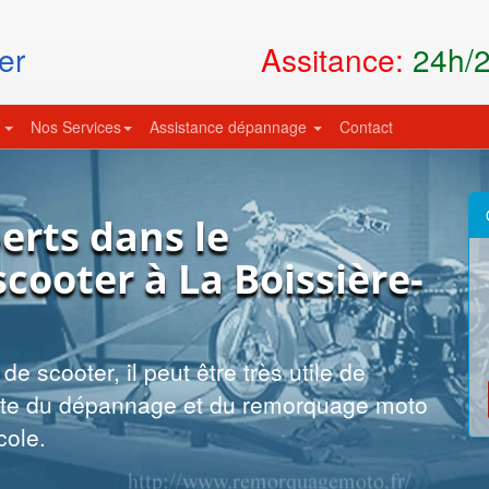
Assitance:
24h/24
er
s
Nos Services
Assistance dépannage
Contact
erts dans le
ooter à La Boissière-
e scooter, il peut être très utile de
liste du dépannage et du remorquage moto
cole.