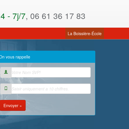
 - 7j/7
, 06 61 36 17 83
(current)
La Boissière-École
On vous rappelle
Envoyer »