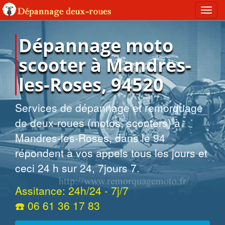
Toggl
navig
Dépannage moto
scooter à Mandres-
les-Roses, 94520
Services de dépannage et remorquage
de deux-roues (motos, scooters) à
Mandres-les-Roses, dans le 94
répondent à vos appels tous les jours et
ceci 24 h sur 24, 7jours 7.
Assitance: 24h/24 - 7j/7
☎️ 06 61 36 17 83