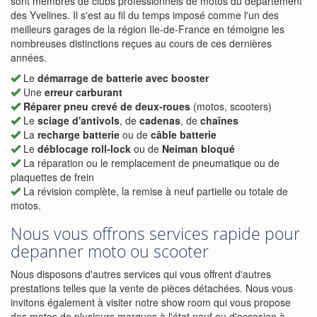
sont membres de clubs professionnels de motos du département
des Yvelines. Il s'est au fil du temps imposé comme l'un des
meilleurs garages de la région Ile-de-France en témoigne les
nombreuses distinctions reçues au cours de ces dernières
années.
Le
démarrage de batterie avec booster
Une
erreur carburant
Réparer pneu crevé de deux-roues
(motos, scooters)
Le
sciage d'antivols
, de
cadenas
, de
chaînes
La
recharge batterie
ou de
câble batterie
Le
déblocage roll-lock
ou de
Neiman bloqué
La réparation ou le remplacement de pneumatique ou de
plaquettes de frein
La révision complète, la remise à neuf partielle ou totale de
motos.
Nous vous offrons services rapide pour
depanner moto ou scooter
Nous disposons d'autres services qui vous offrent d'autres
prestations telles que la vente de pièces détachées. Nous vous
invitons également à visiter notre show room qui vous propose
des motos de plusieurs marques à l'état neuf ou d'occasion à