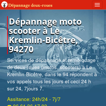
Toggl
navig
Dépannage moto
scooter à Le
Kremlin-Bicêtre,
94270
Services de dépannage et remorquage
de deux-roues (motos, scooters) à Le
Kremlin-Bicêtre, dans le 94 répondent à
vos appels tous les jours et ceci 24 h
sur 24, 7jours 7.
Assitance: 24h/24 - 7j/7