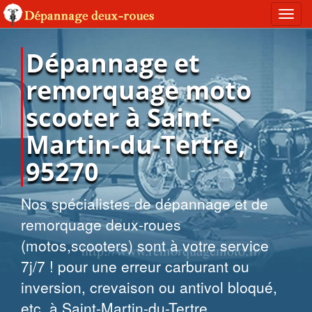
Toggl
navig
Dépannage et
remorquage moto
scooter à Saint-
Martin-du-Tertre,
95270
Nos spécialistes de dépannage et de
remorquage deux-roues
(motos,scooters) sont à votre service
7j/7 ! pour une erreur carburant ou
inversion, crevaison ou antivol bloqué,
etc. à Saint-Martin-du-Tertre