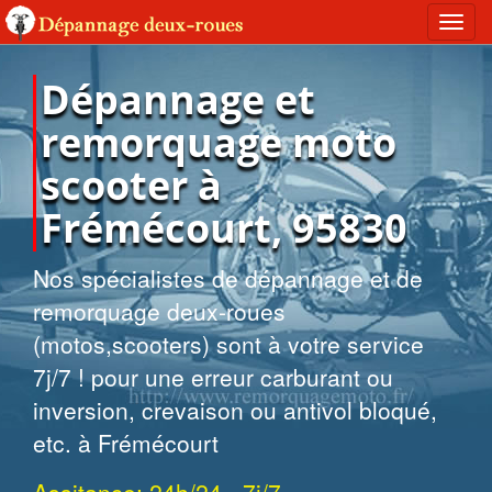
Toggl
navig
Dépannage et
remorquage moto
scooter à
Frémécourt, 95830
Nos spécialistes de dépannage et de
remorquage deux-roues
(motos,scooters) sont à votre service
7j/7 ! pour une erreur carburant ou
inversion, crevaison ou antivol bloqué,
etc. à Frémécourt