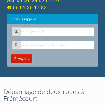
Assitance: 24h/24 - 7j/7
☎️ 06 61 36 17 83
On vous rappelle
Envoyer »
Dépannage de deux-roues à
Frémécourt