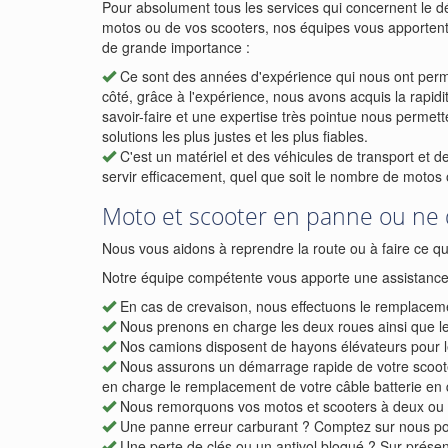
Pour absolument tous les services qui concernent le 
motos ou de vos scooters, nos équipes vous apportent
de grande importance :
Ce sont des années d'expérience qui nous ont permis
côté, grâce à l'expérience, nous avons acquis la rapid
savoir-faire et une expertise très pointue nous permetten
solutions les plus justes et les plus fiables.
C'est un matériel et des véhicules de transport et 
servir efficacement, quel que soit le nombre de motos 
Moto et scooter en panne ou ne
Nous vous aidons à reprendre la route ou à faire ce qu'
Notre équipe compétente vous apporte une assistance c
En cas de crevaison, nous effectuons le remplaceme
Nous prenons en charge les deux roues ainsi que le 
Nos camions disposent de hayons élévateurs pour le
Nous assurons un démarrage rapide de votre scoote
en charge le remplacement de votre câble batterie en 
Nous remorquons vos motos et scooters à deux ou à 
Une panne erreur carburant ? Comptez sur nous pou
Une perte de clés ou un antivol bloqué ? Sur présenta