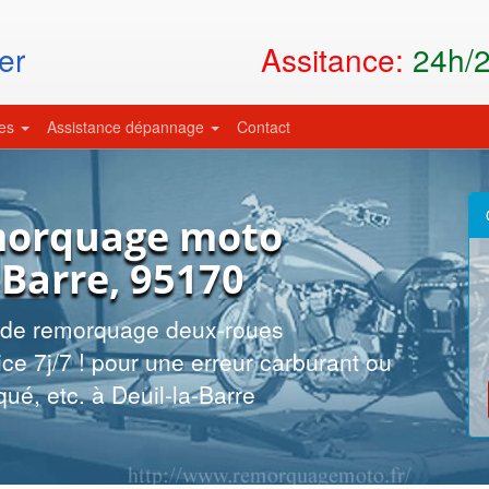
Assitance:
24h/24
er
ces
Assistance dépannage
Contact
morquage moto
-Barre, 95170
t de remorquage deux-roues
ce 7j/7 ! pour une erreur carburant ou
qué, etc. à Deuil-la-Barre