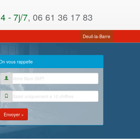
 - 7j/7
, 06 61 36 17 83
(current)
Deuil-la-Barre
On vous rappelle
Envoyer »