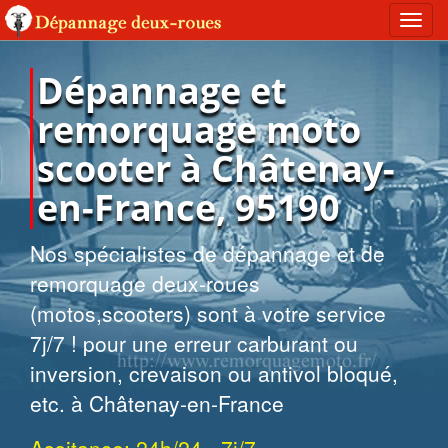
Toggl
navig
Dépannage et
remorquage moto
scooter à Châtenay-
en-France, 95190
Nos spécialistes de dépannage et de
remorquage deux-roues
(motos,scooters) sont à votre service
7j/7 ! pour une erreur carburant ou
inversion, crevaison ou antivol bloqué,
etc. à Châtenay-en-France