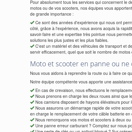
Pour absolument tous les services qui concernent le 
motos ou de vos scooters, nos équipes vous apportent
de grande importance :
Ce sont des années d'expérience qui nous ont permis
côté, grâce à l'expérience, nous avons acquis la rapid
savoir-faire et une expertise très pointue nous permetten
solutions les plus justes et les plus fiables.
C'est un matériel et des véhicules de transport et 
servir efficacement, quel que soit le nombre de motos 
Moto et scooter en panne ou ne
Nous vous aidons à reprendre la route ou à faire ce qu'
Notre équipe compétente vous apporte une assistance c
En cas de crevaison, nous effectuons le remplaceme
Nous prenons en charge les deux roues ainsi que le 
Nos camions disposent de hayons élévateurs pour le
Nous assurons un démarrage rapide de votre scoote
en charge le remplacement de votre câble batterie en 
Nous remorquons vos motos et scooters à deux ou à 
Une panne erreur carburant ? Comptez sur nous pou
Une perte de clés ou un antivol bloqué ? Sur présenta