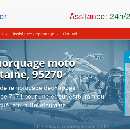
Assitance:
24h/24
er
ces
Assistance dépannage
Contact
morquage moto
taine, 95270
t de remorquage deux-roues
ce 7j/7 ! pour une erreur carburant ou
qué, etc. à Bellefontaine