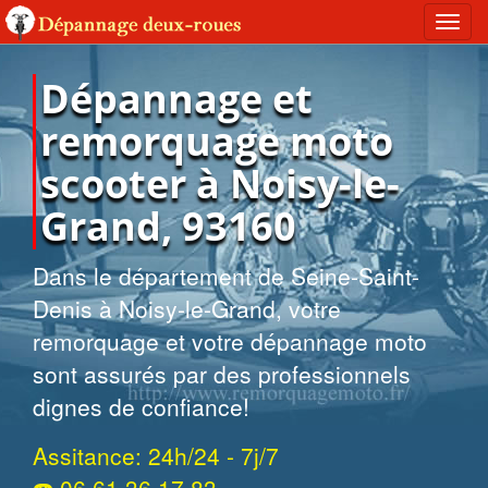
Toggl
navig
Dépannage et
remorquage moto
scooter à Noisy-le-
Grand, 93160
Dans le département de Seine-Saint-
Denis à Noisy-le-Grand, votre
remorquage et votre dépannage moto
sont assurés par des professionnels
dignes de confiance!
Assitance: 24h/24 - 7j/7