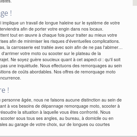
listes.
ge !
ui implique un travail de longue haleine sur le système de votre
rviendra afin de porter votre engin dans nos locaux.
ent tout en œuvre à chaque fois pour traiter au mieux votre
ses afin de minimiser les risques d'éventuelles complications.
s, la carrosserie est traitée avec soin afin de ne pas l'abimer…
d'arrimer votre moto ou scooter sur le plateau de la
ajet. Ne soyez guère soucieux quant à cet aspect-ci : qu'il soit
st pas une inquiétude. Nous effectuons des remorquages au sein
itions de coûts abordables. Nos offres de remorquage moto
concurrence.
re !
ou personne âgée, nous ne faisons aucune distinction au sein de
e quant à vos besoins de dépannage remorquage moto, scooter à
ésoudre la situation à laquelle vous êtes confronté. Nous
u scooter sous tous ses angles, au bureau, à domicile ou en
imales au garage de votre choix, sur de longues ou courtes