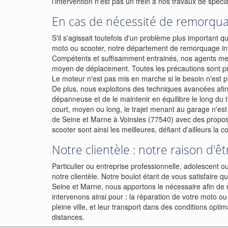
l'intervention n'est pas un frein à nos travaux de spécia
En cas de nécessité de remorqua
S'il s'agissait toutefois d'un problème plus important q
moto ou scooter, notre département de remorquage inte
Compétents et suffisamment entrainés, nos agents mett
moyen de déplacement. Toutes les précautions sont pri
Le moteur n'est pas mis en marche si le besoin n'est pa
De plus, nous exploitons des techniques avancées afin 
dépanneuse et de le maintenir en équilibre le long du tr
court, moyen ou long, le trajet menant au garage n'e
de Seine et Marne à Voinsles (77540) avec des propos
scooter sont ainsi les meilleures, défiant d'ailleurs la 
Notre clientèle : notre raison d'êt
Particulier ou entreprise professionnelle, adolescent 
notre clientèle. Notre boulot étant de vous satisfair
Seine et Marne, nous apportons le nécessaire afin de r
intervenons ainsi pour : la réparation de votre moto o
pleine ville, et leur transport dans des conditions opt
distances.