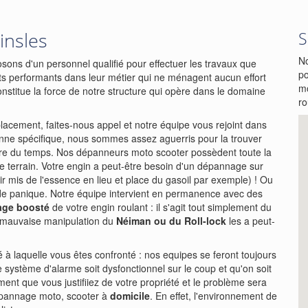
insles
S
No
sons d'un personnel qualifié pour effectuer les travaux que
po
s performants dans leur métier qui ne ménagent aucun effort
mo
onstitue la force de notre structure qui opère dans le domaine
ro
acement, faites-nous appel et notre équipe vous rejoint dans
nne spécifique, nous sommes assez aguerris pour la trouver
rdre du temps. Nos dépanneurs moto scooter possèdent toute la
le terrain. Votre engin a peut-être besoin d'un dépannage sur
r mis de l'essence en lieu et place du gasoil par exemple) ! Ou
 de panique. Notre équipe intervient en permanence avec des
age boosté
de votre engin roulant : il s'agit tout simplement du
 mauvaise manipulation du
Néiman ou du Roll-lock
les a peut-
lté à laquelle vous êtes confronté : nos equipes se feront toujours
tre système d'alarme soit dysfonctionnel sur le coup et qu'on soit
ment que vous justifiiez de votre propriété et le problème sera
pannage moto, scooter à
domicile
. En effet, l'environnement de