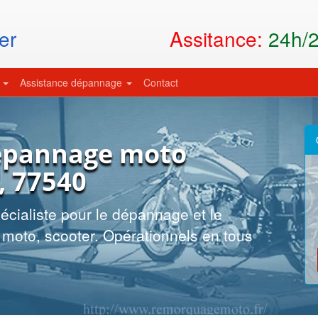
Assitance:
24h/24
er
s
Assistance dépannage
Contact
épannage moto
, 77540
cialiste pour le dépannage et le
moto, scooter. Opérationnels en tous