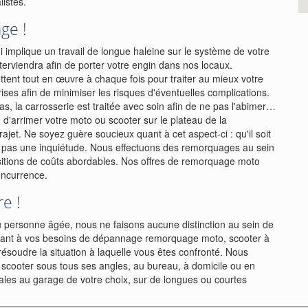
listes.
ge !
ui implique un travail de longue haleine sur le système de votre
rviendra afin de porter votre engin dans nos locaux.
ent tout en œuvre à chaque fois pour traiter au mieux votre
ses afin de minimiser les risques d'éventuelles complications.
s, la carrosserie est traitée avec soin afin de ne pas l'abimer…
d'arrimer votre moto ou scooter sur le plateau de la
ajet. Ne soyez guère soucieux quant à cet aspect-ci : qu'il soit
st pas une inquiétude. Nous effectuons des remorquages au sein
itions de coûts abordables. Nos offres de remorquage moto
concurrence.
re !
ou personne âgée, nous ne faisons aucune distinction au sein de
e quant à vos besoins de dépannage remorquage moto, scooter à
ésoudre la situation à laquelle vous êtes confronté. Nous
u scooter sous tous ses angles, au bureau, à domicile ou en
imales au garage de votre choix, sur de longues ou courtes