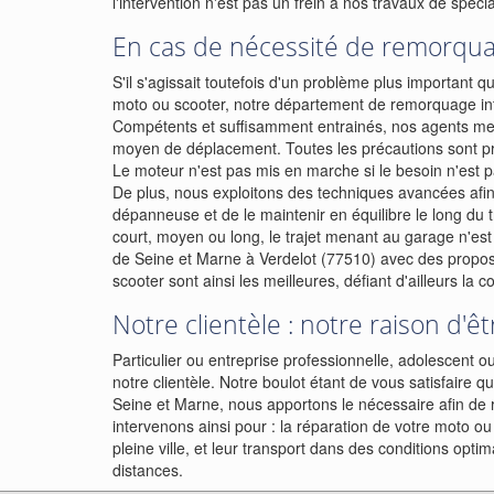
l'intervention n'est pas un frein à nos travaux de spécia
En cas de nécessité de remorqua
S'il s'agissait toutefois d'un problème plus important q
moto ou scooter, notre département de remorquage inte
Compétents et suffisamment entrainés, nos agents mett
moyen de déplacement. Toutes les précautions sont pri
Le moteur n'est pas mis en marche si le besoin n'est pa
De plus, nous exploitons des techniques avancées afin 
dépanneuse et de le maintenir en équilibre le long du tr
court, moyen ou long, le trajet menant au garage n'e
de Seine et Marne à Verdelot (77510) avec des propos
scooter sont ainsi les meilleures, défiant d'ailleurs la 
Notre clientèle : notre raison d'êt
Particulier ou entreprise professionnelle, adolescent 
notre clientèle. Notre boulot étant de vous satisfair
Seine et Marne, nous apportons le nécessaire afin de r
intervenons ainsi pour : la réparation de votre moto o
pleine ville, et leur transport dans des conditions opt
distances.