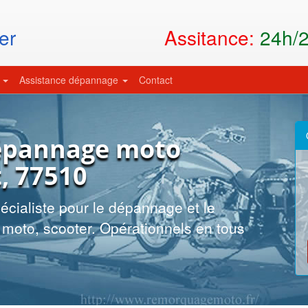
Assitance:
24h/24
er
s
Assistance dépannage
Contact
épannage moto
t, 77510
cialiste pour le dépannage et le
moto, scooter. Opérationnels en tous