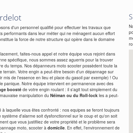
rdelot
S
No
sons d'un personnel qualifié pour effectuer les travaux que
po
s performants dans leur métier qui ne ménagent aucun effort
mo
onstitue la force de notre structure qui opère dans le domaine
ro
acement, faites-nous appel et notre équipe vous rejoint dans
nne spécifique, nous sommes assez aguerris pour la trouver
rdre du temps. Nos dépanneurs moto scooter possèdent toute la
le terrain. Votre engin a peut-être besoin d'un dépannage sur
r mis de l'essence en lieu et place du gasoil par exemple) ! Ou
 de panique. Notre équipe intervient en permanence avec des
age boosté
de votre engin roulant : il s'agit tout simplement du
 mauvaise manipulation du
Néiman ou du Roll-lock
les a peut-
lté à laquelle vous êtes confronté : nos equipes se feront toujours
tre système d'alarme soit dysfonctionnel sur le coup et qu'on soit
ment que vous justifiiez de votre propriété et le problème sera
pannage moto, scooter à
domicile
. En effet, l'environnement de