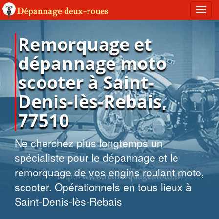
Toggl
navig
Remorquage et
dépannage moto
scooter à Saint-
Denis-lès-Rebais,
77510
Ne cherchez plus longtemps un
spécialiste pour le dépannage et le
remorquage de vos engins roulant moto,
scooter. Opérationnels en tous lieux à
Saint-Denis-lès-Rebais