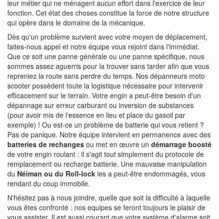
leur métier qui ne ménagent aucun effort dans l'exercice de leur
fonction. Cet état des choses constitue la force de notre structure
qui opère dans le domaine de la mécanique.
Dès qu'un problème survient avec votre moyen de déplacement,
faites-nous appel et notre équipe vous rejoint dans l'immédiat.
Que ce soit une panne générale ou une panne spécifique, nous
sommes assez aguerris pour la trouver sans tarder afin que vous
repreniez la route sans perdre du temps. Nos dépanneurs moto
scooter possèdent toute la logistique nécessaire pour intervenir
efficacement sur le terrain. Votre engin a peut-être besoin d'un
dépannage sur erreur carburant ou inversion de substances
(pour avoir mis de l'essence en lieu et place du gasoil par
exemple) ! Ou est-ce un problème de batterie qui vous retient ?
Pas de panique. Notre équipe intervient en permanence avec des
batteries de rechanges
ou met en œuvre un
démarrage boosté
de votre engin roulant : il s'agit tout simplement du protocole de
remplacement ou recharge batterie. Une mauvaise manipulation
du
Néiman ou du Roll-lock
les a peut-être endommagés, vous
rendant du coup immobile.
N'hésitez pas à nous joindre, quelle que soit la difficulté à laquelle
vous êtes confronté : nos equipes se feront toujours le plaisir de
vous assister. Il est aussi courant que votre système d'alarme soit