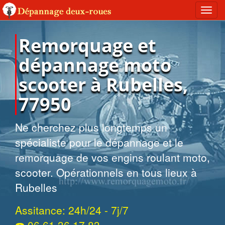
Toggl
navig
Remorquage et
dépannage moto
scooter à Rubelles,
77950
Ne cherchez plus longtemps un
spécialiste pour le dépannage et le
remorquage de vos engins roulant moto,
scooter. Opérationnels en tous lieux à
Rubelles
Assitance: 24h/24 - 7j/7