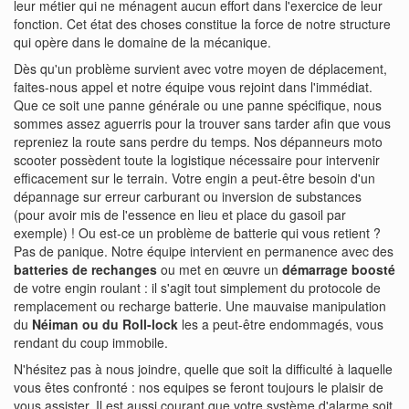
leur métier qui ne ménagent aucun effort dans l'exercice de leur
fonction. Cet état des choses constitue la force de notre structure
qui opère dans le domaine de la mécanique.
Dès qu'un problème survient avec votre moyen de déplacement,
faites-nous appel et notre équipe vous rejoint dans l'immédiat.
Que ce soit une panne générale ou une panne spécifique, nous
sommes assez aguerris pour la trouver sans tarder afin que vous
repreniez la route sans perdre du temps. Nos dépanneurs moto
scooter possèdent toute la logistique nécessaire pour intervenir
efficacement sur le terrain. Votre engin a peut-être besoin d'un
dépannage sur erreur carburant ou inversion de substances
(pour avoir mis de l'essence en lieu et place du gasoil par
exemple) ! Ou est-ce un problème de batterie qui vous retient ?
Pas de panique. Notre équipe intervient en permanence avec des
batteries de rechanges
ou met en œuvre un
démarrage boosté
de votre engin roulant : il s'agit tout simplement du protocole de
remplacement ou recharge batterie. Une mauvaise manipulation
du
Néiman ou du Roll-lock
les a peut-être endommagés, vous
rendant du coup immobile.
N'hésitez pas à nous joindre, quelle que soit la difficulté à laquelle
vous êtes confronté : nos equipes se feront toujours le plaisir de
vous assister. Il est aussi courant que votre système d'alarme soit