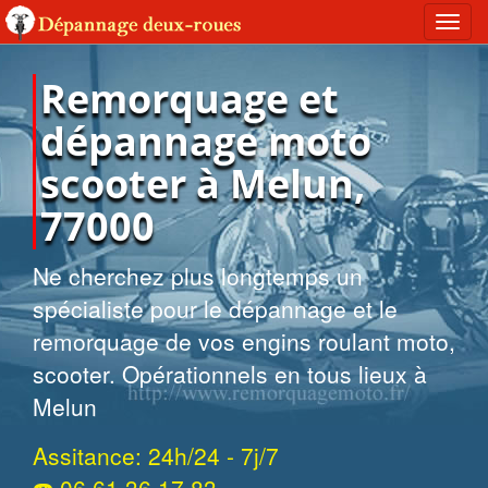
Toggl
navig
Remorquage et
dépannage moto
scooter à Melun,
77000
Ne cherchez plus longtemps un
spécialiste pour le dépannage et le
remorquage de vos engins roulant moto,
scooter. Opérationnels en tous lieux à
Melun
Assitance: 24h/24 - 7j/7