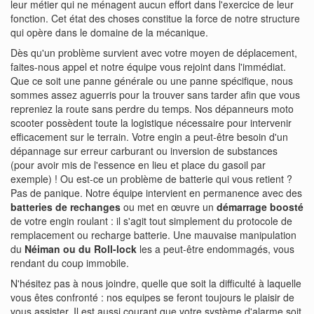
leur métier qui ne ménagent aucun effort dans l'exercice de leur
fonction. Cet état des choses constitue la force de notre structure
qui opère dans le domaine de la mécanique.
Dès qu'un problème survient avec votre moyen de déplacement,
faites-nous appel et notre équipe vous rejoint dans l'immédiat.
Que ce soit une panne générale ou une panne spécifique, nous
sommes assez aguerris pour la trouver sans tarder afin que vous
repreniez la route sans perdre du temps. Nos dépanneurs moto
scooter possèdent toute la logistique nécessaire pour intervenir
efficacement sur le terrain. Votre engin a peut-être besoin d'un
dépannage sur erreur carburant ou inversion de substances
(pour avoir mis de l'essence en lieu et place du gasoil par
exemple) ! Ou est-ce un problème de batterie qui vous retient ?
Pas de panique. Notre équipe intervient en permanence avec des
batteries de rechanges
ou met en œuvre un
démarrage boosté
de votre engin roulant : il s'agit tout simplement du protocole de
remplacement ou recharge batterie. Une mauvaise manipulation
du
Néiman ou du Roll-lock
les a peut-être endommagés, vous
rendant du coup immobile.
N'hésitez pas à nous joindre, quelle que soit la difficulté à laquelle
vous êtes confronté : nos equipes se feront toujours le plaisir de
vous assister. Il est aussi courant que votre système d'alarme soit