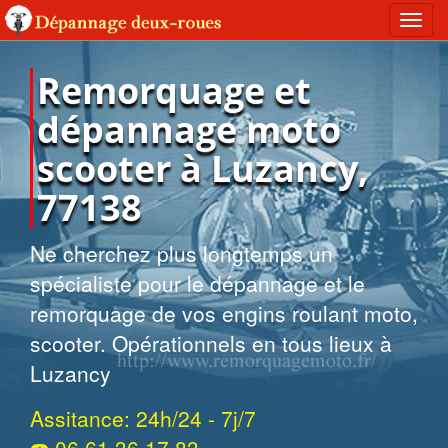
Toggl
navig
Remorquage et
dépannage moto
scooter à Luzancy,
77138
Ne cherchez plus longtemps un
spécialiste pour le dépannage et le
remorquage de vos engins roulant moto,
scooter. Opérationnels en tous lieux à
Luzancy
Assitance: 24h/24 - 7j/7