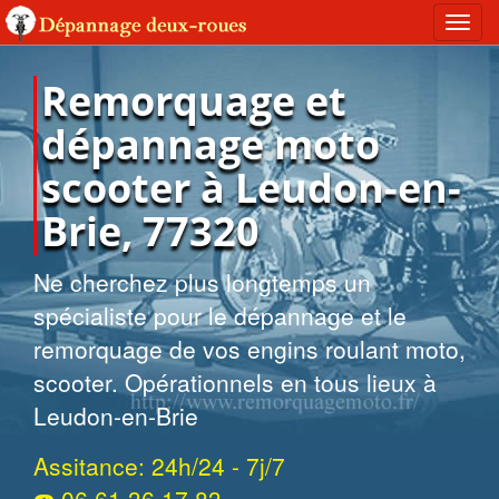
Toggl
navig
Remorquage et
dépannage moto
scooter à Leudon-en-
Brie, 77320
Ne cherchez plus longtemps un
spécialiste pour le dépannage et le
remorquage de vos engins roulant moto,
scooter. Opérationnels en tous lieux à
Leudon-en-Brie
Assitance: 24h/24 - 7j/7