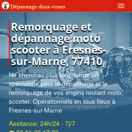
Toggl
navig
Remorquage et
dépannage moto
scooter à Fresnes-
sur-Marne, 77410
Ne cherchez plus longtemps un
spécialiste pour le dépannage et le
remorquage de vos engins roulant moto,
scooter. Opérationnels en tous lieux à
Fresnes-sur-Marne
Assitance: 24h/24 - 7j/7