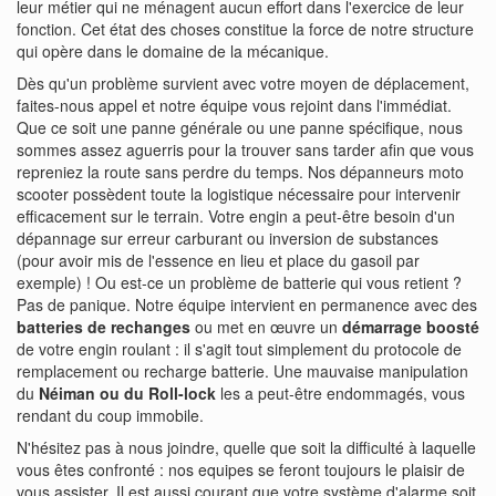
leur métier qui ne ménagent aucun effort dans l'exercice de leur
fonction. Cet état des choses constitue la force de notre structure
qui opère dans le domaine de la mécanique.
Dès qu'un problème survient avec votre moyen de déplacement,
faites-nous appel et notre équipe vous rejoint dans l'immédiat.
Que ce soit une panne générale ou une panne spécifique, nous
sommes assez aguerris pour la trouver sans tarder afin que vous
repreniez la route sans perdre du temps. Nos dépanneurs moto
scooter possèdent toute la logistique nécessaire pour intervenir
efficacement sur le terrain. Votre engin a peut-être besoin d'un
dépannage sur erreur carburant ou inversion de substances
(pour avoir mis de l'essence en lieu et place du gasoil par
exemple) ! Ou est-ce un problème de batterie qui vous retient ?
Pas de panique. Notre équipe intervient en permanence avec des
batteries de rechanges
ou met en œuvre un
démarrage boosté
de votre engin roulant : il s'agit tout simplement du protocole de
remplacement ou recharge batterie. Une mauvaise manipulation
du
Néiman ou du Roll-lock
les a peut-être endommagés, vous
rendant du coup immobile.
N'hésitez pas à nous joindre, quelle que soit la difficulté à laquelle
vous êtes confronté : nos equipes se feront toujours le plaisir de
vous assister. Il est aussi courant que votre système d'alarme soit