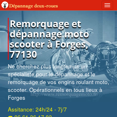
Toggl
navig
Remorquage et
dépannage moto
scooter à Forges,
77130
Ne cherchez plus longtemps un
spécialiste pour le dépannage et le
remorquage de vos engins roulant moto,
scooter. Opérationnels en tous lieux à
Forges
Assitance: 24h/24 - 7j/7