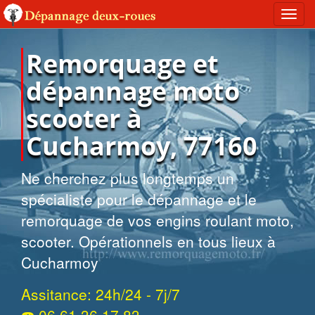
Toggl
navig
Remorquage et
dépannage moto
scooter à
Cucharmoy, 77160
Ne cherchez plus longtemps un
spécialiste pour le dépannage et le
remorquage de vos engins roulant moto,
scooter. Opérationnels en tous lieux à
Cucharmoy
Assitance: 24h/24 - 7j/7