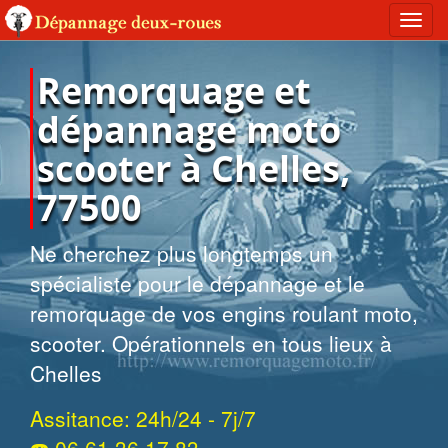
Toggl
navig
Remorquage et
dépannage moto
scooter à Chelles,
77500
Ne cherchez plus longtemps un
spécialiste pour le dépannage et le
remorquage de vos engins roulant moto,
scooter. Opérationnels en tous lieux à
Chelles
Assitance: 24h/24 - 7j/7