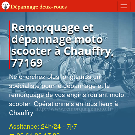
Toggl
navig
Remorquage et
dépannage moto
scooter à Chauffry,
77169
Ne cherchez plus longtemps un
spécialiste pour le dépannage et le
remorquage de vos engins roulant moto,
scooter. Opérationnels en tous lieux à
Chauffry
Assitance: 24h/24 - 7j/7