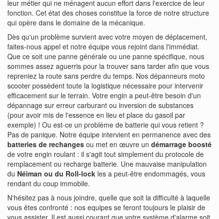
leur métier qui ne ménagent aucun effort dans l'exercice de leur
fonction. Cet état des choses constitue la force de notre structure
qui opère dans le domaine de la mécanique.
Dès qu'un problème survient avec votre moyen de déplacement,
faites-nous appel et notre équipe vous rejoint dans l'immédiat.
Que ce soit une panne générale ou une panne spécifique, nous
sommes assez aguerris pour la trouver sans tarder afin que vous
repreniez la route sans perdre du temps. Nos dépanneurs moto
scooter possèdent toute la logistique nécessaire pour intervenir
efficacement sur le terrain. Votre engin a peut-être besoin d'un
dépannage sur erreur carburant ou inversion de substances
(pour avoir mis de l'essence en lieu et place du gasoil par
exemple) ! Ou est-ce un problème de batterie qui vous retient ?
Pas de panique. Notre équipe intervient en permanence avec des
batteries de rechanges
ou met en œuvre un
démarrage boosté
de votre engin roulant : il s'agit tout simplement du protocole de
remplacement ou recharge batterie. Une mauvaise manipulation
du
Néiman ou du Roll-lock
les a peut-être endommagés, vous
rendant du coup immobile.
N'hésitez pas à nous joindre, quelle que soit la difficulté à laquelle
vous êtes confronté : nos equipes se feront toujours le plaisir de
vous assister. Il est aussi courant que votre système d'alarme soit