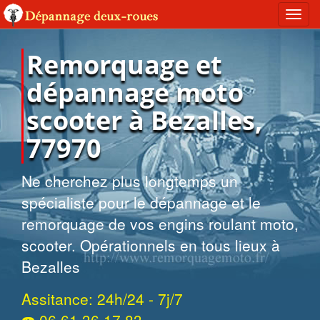
Toggl
navig
Remorquage et
dépannage moto
scooter à Bezalles,
77970
Ne cherchez plus longtemps un
spécialiste pour le dépannage et le
remorquage de vos engins roulant moto,
scooter. Opérationnels en tous lieux à
Bezalles
Assitance: 24h/24 - 7j/7