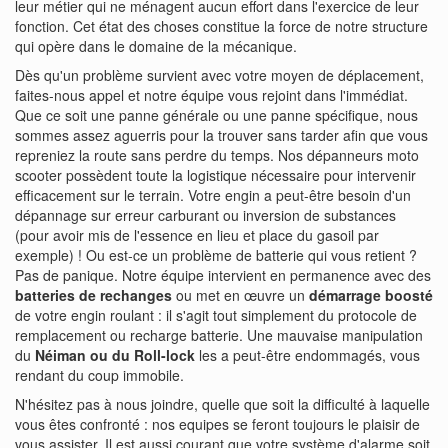
leur métier qui ne ménagent aucun effort dans l'exercice de leur
fonction. Cet état des choses constitue la force de notre structure
qui opère dans le domaine de la mécanique.
Dès qu'un problème survient avec votre moyen de déplacement,
faites-nous appel et notre équipe vous rejoint dans l'immédiat.
Que ce soit une panne générale ou une panne spécifique, nous
sommes assez aguerris pour la trouver sans tarder afin que vous
repreniez la route sans perdre du temps. Nos dépanneurs moto
scooter possèdent toute la logistique nécessaire pour intervenir
efficacement sur le terrain. Votre engin a peut-être besoin d'un
dépannage sur erreur carburant ou inversion de substances
(pour avoir mis de l'essence en lieu et place du gasoil par
exemple) ! Ou est-ce un problème de batterie qui vous retient ?
Pas de panique. Notre équipe intervient en permanence avec des
batteries de rechanges
ou met en œuvre un
démarrage boosté
de votre engin roulant : il s'agit tout simplement du protocole de
remplacement ou recharge batterie. Une mauvaise manipulation
du
Néiman ou du Roll-lock
les a peut-être endommagés, vous
rendant du coup immobile.
N'hésitez pas à nous joindre, quelle que soit la difficulté à laquelle
vous êtes confronté : nos equipes se feront toujours le plaisir de
vous assister. Il est aussi courant que votre système d'alarme soit