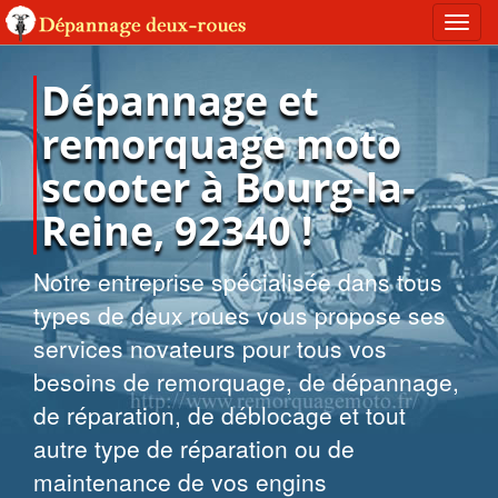
Toggl
navig
Dépannage et
remorquage moto
scooter à Bourg-la-
Reine, 92340 !
Notre entreprise spécialisée dans tous
types de deux roues vous propose ses
services novateurs pour tous vos
besoins de remorquage, de dépannage,
de réparation, de déblocage et tout
autre type de réparation ou de
maintenance de vos engins