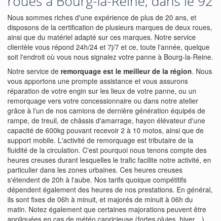
roues à Bourg-la-Reine, dans le 92
Nous sommes riches d'une expérience de plus de 20 ans, et
disposons de la certification de plusieurs marques de deux roues,
ainsi que du matériel adapté sur ces marques. Notre service
clientèle vous répond 24h/24 et 7j/7 et ce, toute l'année, quelque
soit l'endroit où vous nous signalez votre panne à Bourg-la-Reine.
Notre service de
remorquage est le meilleur de la région
. Nous
vous apportons une prompte assistance et vous assurons
réparation de votre engin sur les lieux de votre panne, ou un
remorquage vers votre concessionnaire ou dans notre atelier
grâce à l'un de nos camions de dernière génération équipés de
rampe, de treuil, de châssis d'amarrage, hayon élévateur d'une
capacité de 600kg pouvant recevoir 2 à 10 motos, ainsi que de
support mobile. L'activité de remorquage est tributaire de la
fluidité de la circulation. C'est pourquoi nous tenons compte des
heures creuses durant lesquelles le trafic facilite notre activité, en
particulier dans les zones urbaines. Ces heures creuses
s'étendent de 20h à l'aube. Nos tarifs quoique compétitifs
dépendent également des heures de nos prestations. En général,
ils sont fixes de 06h à minuit, et majorés de minuit à 06h du
matin. Notez également que certaines majorations peuvent être
appliquées en cas de météo capricieuse (fortes pluies, hiver…).