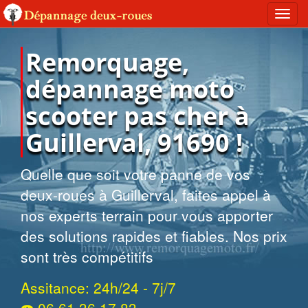
Toggl
navig
Remorquage,
dépannage moto
scooter pas cher à
Guillerval, 91690 !
Quelle que soit votre panne de vos
deux-roues à Guillerval, faites appel à
nos experts terrain pour vous apporter
des solutions rapides et fiables. Nos prix
sont très compétitifs
Assitance: 24h/24 - 7j/7